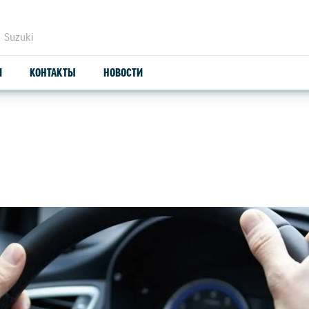
 Suzuki
И
КОНТАКТЫ
НОВОСТИ
ЗАПЧАСТИ И АКСЕССУАРЫ
С
ОРИГИНАЛЬНЫЕ ЗАПЧАСТИ
СЕ
ПРОДУКЦИЯ SUZUTEC
СП
КУЗОВНЫЕ ЗАПЧАСТИ И РЕМОНТ
SU
УЗНАТЬ СТОИМОСТЬ ДЕТАЛИ