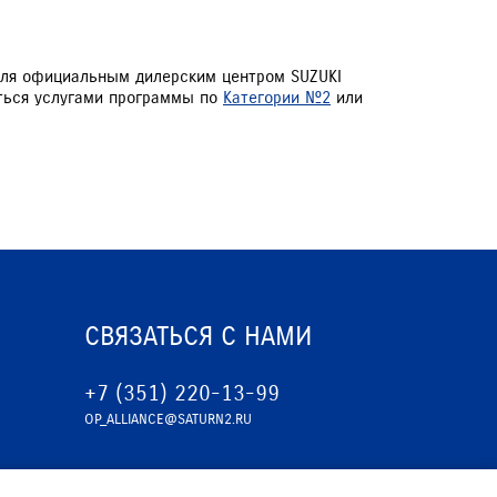
биля официальным дилерским центром SUZUKI
аться услугами программы по
Категории №2
или
СВЯЗАТЬСЯ С НАМИ
+7 (351) 220-13-99
OP_ALLIANCE@SATURN2.RU