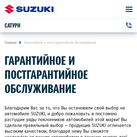
САТУРН
АВТОМОБИЛИ
+7 (351) 220-13-99
ВЛАДЕЛЬЦАМ
г. Челябинск, Молодогвардейцев улица, 2
Главная
Гарантийное и постгарантийное обслуживание
ГАРАНТИЙНОЕ И
О КОМПАНИИ
ПОСТГАРАНТИЙНОЕ
КОНТАКТЫ
ОБСЛУЖИВАНИЕ
НОВОСТИ
Благодарим Вас за то, что Вы остановили свой выбор на
ЗАКАЗАТЬ ЗВОНОК
автомобиле SUZUKI, и добро пожаловать в постоянно
растущие ряды поклонников автомобилей этой марки! Вы
сделали правильный выбор — продукция SUZUKI отличается
высоким качеством, благодаря чему Вы сможете