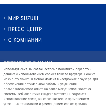
МИР SUZUKI
ПРЕСС-ЦЕНТР
О SUZUKI
ИСТОРИЯ SUZUKI
О КОМПАНИИ
НОВОСТИ
ПРОГРАММА ЛОЯЛЬНОСТИ
О КОМПАНИИ
ОПТОВЫЕ ПРОДАЖИ ЗАПЧАСТЕЙ
КОНТАКТЫ
СВЯЗАТЬСЯ С НАМИ
ЮРИДИЧЕСКАЯ ИНФОРМАЦИЯ
Используя сайт, вы соглашаетесь с политикой обработки
+7 (351) 220-13-99
данных и использованием cookies вашего браузера. Cookies
можно отключить в любой момент в настройках браузера. Для
OP_ALLIANCE@SATURN2.RU
обеспечения оптимальной работы и улучшения
пользовательского опыта на сайте могут использоваться
системы веб-аналитики (Яндекс.Метрика). Продолжая
использование сайта, Вы соглашаетесь с применением
указанных технологий и размещением cookie-файлов.
© 2026