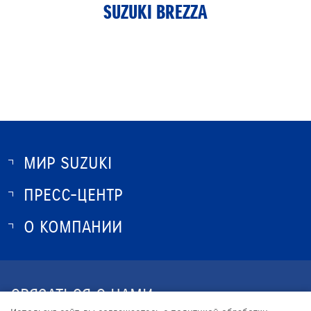
SUZUKI BREZZA
МИР SUZUKI
ПРЕСС-ЦЕНТР
О SUZUKI
ИСТОРИЯ SUZUKI
О КОМПАНИИ
НОВОСТИ
ПРОГРАММА ЛОЯЛЬНОСТИ
О КОМПАНИИ
ОПТОВЫЕ ПРОДАЖИ ЗАПЧАСТЕЙ
КОНТАКТЫ
СВЯЗАТЬСЯ С НАМИ
ЮРИДИЧЕСКАЯ ИНФОРМАЦИЯ