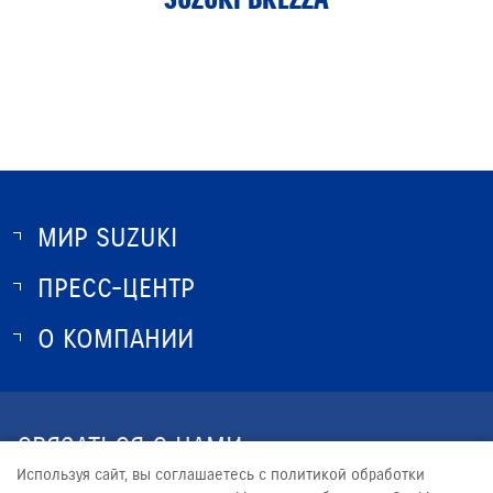
МИР SUZUKI
ПРЕСС-ЦЕНТР
О SUZUKI
ИСТОРИЯ SUZUKI
О КОМПАНИИ
НОВОСТИ
ПРОГРАММА ЛОЯЛЬНОСТИ
О КОМПАНИИ
ОПТОВЫЕ ПРОДАЖИ ЗАПЧАСТЕЙ
КОНТАКТЫ
СВЯЗАТЬСЯ С НАМИ
ЮРИДИЧЕСКАЯ ИНФОРМАЦИЯ
Используя сайт, вы соглашаетесь с политикой обработки