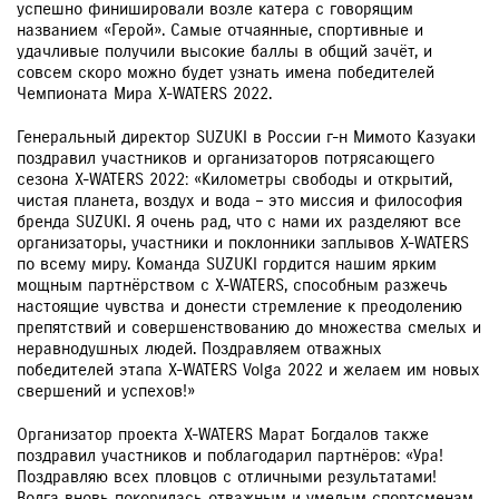
успешно финишировали возле катера с говорящим
названием «Герой». Самые отчаянные, спортивные и
удачливые получили высокие баллы в общий зачёт, и
совсем скоро можно будет узнать имена победителей
Чемпионата Мира X-WATERS 2022.
Генеральный директор SUZUKI в России г-н Мимото Казуаки
поздравил участников и организаторов потрясающего
сезона X-WATERS 2022: «Километры свободы и открытий,
чистая планета, воздух и вода – это миссия и философия
бренда SUZUKI. Я очень рад, что с нами их разделяют все
организаторы, участники и поклонники заплывов X-WATERS
по всему миру. Команда SUZUKI гордится нашим ярким
мощным партнёрством с X-WATERS, способным разжечь
настоящие чувства и донести стремление к преодолению
препятствий и совершенствованию до множества смелых и
неравнодушных людей. Поздравляем отважных
победителей этапа X-WATERS Volga 2022 и желаем им новых
свершений и успехов!»
Организатор проекта X-WATERS Марат Богдалов также
поздравил участников и поблагодарил партнёров: «Ура!
Поздравляю всех пловцов с отличными результатами!
Волга вновь покорилась отважным и умелым спортсменам.