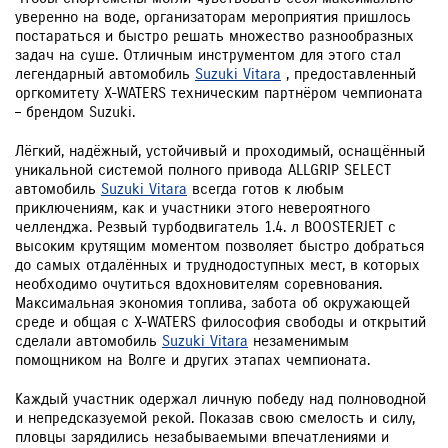
уверенно на воде, организаторам мероприятия пришлось
постараться и быстро решать множество разнообразных
задач на суше. Отличным инструментом для этого стал
легендарный автомобиль
Suzuki Vitara
, предоставленный
оргкомитету X-WATERS техническим партнёром чемпионата
– брендом Suzuki.
Лёгкий, надёжный, устойчивый и проходимый, оснащённый
уникальной системой полного привода ALLGRIP SELECT
автомобиль
Suzuki Vitara
всегда готов к любым
приключениям, как и участники этого невероятного
челленджа. Резвый турбодвигатель 1.4. л BOOSTERJET с
высоким крутящим моментом позволяет быстро добраться
до самых отдалённых и труднодоступных мест, в которых
необходимо очутиться вдохновителям соревнования.
Максимальная экономия топлива, забота об окружающей
среде и общая с X-WATERS философия свободы и открытий
сделали автомобиль
Suzuki Vitara
незаменимым
помощником на Волге и других этапах чемпионата.
Каждый участник одержал личную победу над полноводной
и непредсказуемой рекой. Показав свою смелость и силу,
пловцы зарядились незабываемыми впечатлениями и