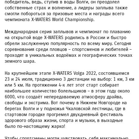
победитель, ведь, ступив в воды Волги, он преодолел
собственные страх и волнение, а лидеры заплыва также
смогли побороться за призовые места и награды всего
чемпионата X-WATERS World Championship.
Международная серия заплывов и чемпионат по плаванию
на открытой воде X-WATERS родились в России и быстро
обрели заслуженную популярность по всему миру. Сегодня
соревнования среди пловцов – спортсменов и любителей –
проходят в уникальных водоёмах и географических точках
земного шара.
На крупнейшем этапе X-WATERS Volga 2022, состоявшемся
23 и 24 июля, традиционно 3 дистанции на выбор: 1 км, 3 км
или 5 км. На протяжении 4-х лет этот старт собирает
наибольшее количество болельщиков – в этом году около
6000, что создаёт непередаваемую атмосферу драйва,
свободы и экстрима. Вот почему в Нижнем Новгороде на
берегах Волги и у подножья Чкаловской лестницы, где в
стартовом городке прогремел двухдневный фестиваль
здорового образа жизни, спорта и музыки, в выходные
было по-настоящему жарко!
Чтобы спортсмены могли чувствовать себя максимально