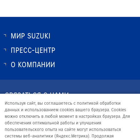
МИР SUZUKI
ПРЕСС-ЦЕНТР
О SUZUKI
ИСТОРИЯ SUZUKI
О КОМПАНИИ
НОВОСТИ
ПРОГРАММА ЛОЯЛЬНОСТИ
О КОМПАНИИ
ОПТОВЫЕ ПРОДАЖИ ЗАПЧАСТЕЙ
КОНТАКТЫ
СВЯЗАТЬСЯ С НАМИ
ЮРИДИЧЕСКАЯ ИНФОРМАЦИЯ
Используя сайт, вы соглашаетесь с политикой обработки
+7 (351) 220-13-99
данных и использованием cookies вашего браузера. Cookies
можно отключить в любой момент в настройках браузера. Для
OP_ALLIANCE@SATURN2.RU
обеспечения оптимальной работы и улучшения
пользовательского опыта на сайте могут использоваться
системы веб-аналитики (Яндекс.Метрика). Продолжая