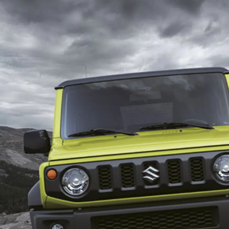
РАССЧИТАТЬ ТО
С
VITARA
JIMNY