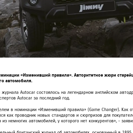
оминации «Изменивший правила». Авторитетное жюри старей
го автомобиля.
и журнала Autocar состоялось на легендарном английском автод
пертов Autocar за последний год.
телем в номинации «Изменивший правила» (Game Changer). Как о
ся как проводник новых стандартов и сюрпризов для покупателей
 из немногих автомобилей, у которого нет конкурентов», - заяви
ельный британский журнал об автомобилях, основанный в 1895 