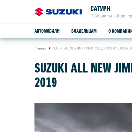
САТУРН
Официальный дилер
АВТОМОБИЛИ
ВЛАДЕЛЬЦАМ
О КОМПАНИ
Главная
SUZUKI ALL NEW JIMNY СТАЛ ПОБЕДИТЕЛЕМ AUTOCAR A
ОБСЛУЖИВАНИЕ И РЕМОНТ
SUZUKI ALL NEW JI
SUZUKI VITARA
ПРОГРАММА ЛОЯЛЬНОСТИ
2019
СЕРВИСНОЕ ОБСЛУЖИВАНИЕ
расход от
4,9 л/100 км
ГАРАНТИЙНОЕ ОБСЛУЖИВАНИЕ
привод
ПОМОЩЬ НА ДОРОГЕ
2WD, ALLGRIP 4WD
БОНУСНАЯ ПРОГРАММА