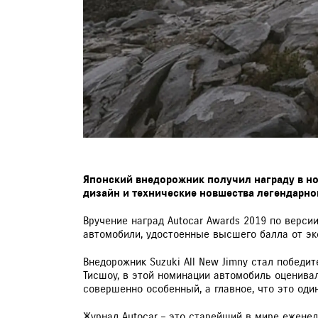
Японский внедорожник получил награду в н
дизайн и технические новшества легендарно
Вручение наград Autocar Awards 2019 по верси
автомобили, удостоенные высшего балла от экс
Внедорожник Suzuki All New Jimny стал победи
Тисшоу, в этой номинации автомобиль оценивал
совершенно особенный, а главное, что это один
Журнал Autocar – это старейший в мире еженед