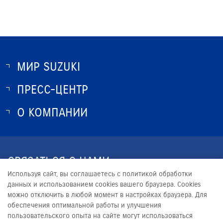
МИР SUZUKI
ПРЕСС-ЦЕНТР
О SUZUKI
ИСТОРИЯ SUZUKI
О КОМПАНИИ
НОВОСТИ
ПРОГРАММА ЛОЯЛЬНОСТИ
О КОМПАНИИ
ОПТОВЫЕ ПРОДАЖИ ЗАПЧАСТЕЙ
КОНТАКТЫ
СВЯЗАТЬСЯ С НАМИ
ЮРИДИЧЕСКАЯ ИНФОРМАЦИЯ
Используя сайт, вы соглашаетесь с политикой обработки
+7 (351) 220-13-99
данных и использованием cookies вашего браузера. Cookies
можно отключить в любой момент в настройках браузера. Для
OP_ALLIANCE@SATURN2.RU
обеспечения оптимальной работы и улучшения
пользовательского опыта на сайте могут использоваться