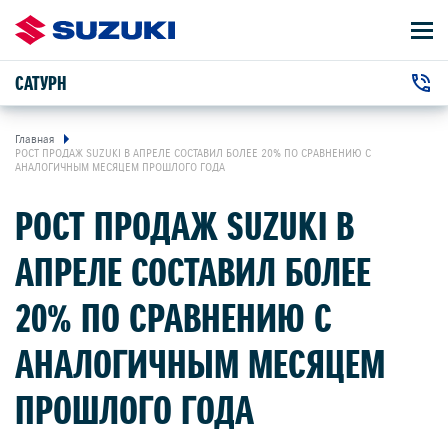
САТУРН
АВТОМОБИЛИ
+7 (351) 220-13-99
ВЛАДЕЛЬЦАМ
г. Челябинск, Молодогвардейцев улица, 2
Главная
РОСТ ПРОДАЖ SUZUKI В АПРЕЛЕ СОСТАВИЛ БОЛЕЕ 20% ПО СРАВНЕНИЮ С
АНАЛОГИЧНЫМ МЕСЯЦЕМ ПРОШЛОГО ГОДА
О КОМПАНИИ
РОСТ ПРОДАЖ SUZUKI В
КОНТАКТЫ
АПРЕЛЕ СОСТАВИЛ БОЛЕЕ
НОВОСТИ
20% ПО СРАВНЕНИЮ С
АНАЛОГИЧНЫМ МЕСЯЦЕМ
ЗАКАЗАТЬ ЗВОНОК
ПРОШЛОГО ГОДА