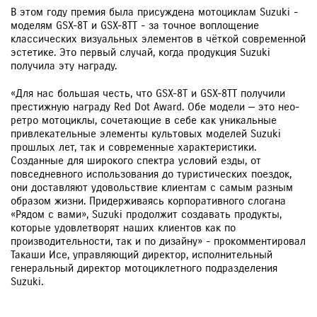
В этом году премия была присуждена мотоциклам Suzuki -
моделям GSX-8T и GSX-8TT - за точное воплощение
классических визуальных элементов в чёткой современной
эстетике. Это первый случай, когда продукция Suzuki
получила эту награду.
«Для нас большая честь, что GSX-8T и GSX-8TT получили
престижную награду Red Dot Award. Обе модели — это нео-
ретро мотоциклы, сочетающие в себе как уникальные
привлекательные элементы культовых моделей Suzuki
прошлых лет, так и современные характеристики.
Созданные для широкого спектра условий езды, от
повседневного использования до туристических поездок,
они доставляют удовольствие клиентам с самым разным
образом жизни. Придерживаясь корпоративного слогана
«Рядом с вами», Suzuki продолжит создавать продукты,
которые удовлетворят наших клиентов как по
производительности, так и по дизайну» - прокомментировал
Такаши Исе, управляющий директор, исполнительный
генеральный директор мотоциклетного подразделения
Suzuki.