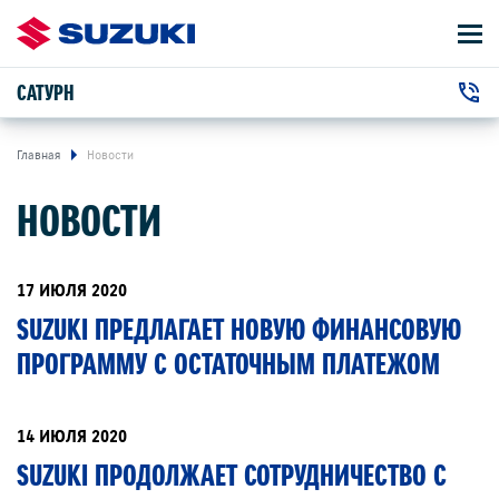
САТУРН
АВТОМОБИЛИ
+7 (351) 220-13-99
ВЛАДЕЛЬЦАМ
г. Челябинск, Молодогвардейцев улица, 2
Главная
Новости
НОВОСТИ
О КОМПАНИИ
КОНТАКТЫ
17 ИЮЛЯ 2020
SUZUKI ПРЕДЛАГАЕТ НОВУЮ ФИНАНСОВУЮ
НОВОСТИ
ПРОГРАММУ С ОСТАТОЧНЫМ ПЛАТЕЖОМ
ЗАКАЗАТЬ ЗВОНОК
14 ИЮЛЯ 2020
SUZUKI ПРОДОЛЖАЕТ СОТРУДНИЧЕСТВО С