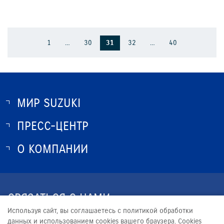
1
…
30
31
32
…
40
МИР SUZUKI
ПРЕСС-ЦЕНТР
О SUZUKI
ИСТОРИЯ SUZUKI
О КОМПАНИИ
НОВОСТИ
ПРОГРАММА ЛОЯЛЬНОСТИ
О КОМПАНИИ
ОПТОВЫЕ ПРОДАЖИ ЗАПЧАСТЕЙ
КОНТАКТЫ
СВЯЗАТЬСЯ С НАМИ
ЮРИДИЧЕСКАЯ ИНФОРМАЦИЯ
Используя сайт, вы соглашаетесь с политикой обработки
+7 (351) 220-13-99
данных и использованием cookies вашего браузера. Cookies