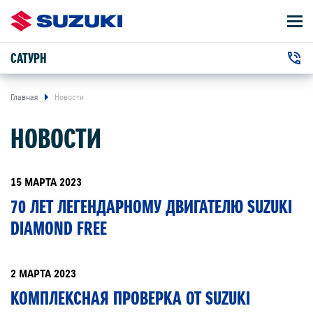
САТУРН
АВТОМОБИЛИ
+7 (351) 220-13-99
ВЛАДЕЛЬЦАМ
г. Челябинск, Молодогвардейцев улица, 2
Главная
Новости
НОВОСТИ
О КОМПАНИИ
КОНТАКТЫ
15 МАРТА 2023
70 ЛЕТ ЛЕГЕНДАРНОМУ ДВИГАТЕЛЮ SUZUKI
НОВОСТИ
DIAMOND FREE
ЗАКАЗАТЬ ЗВОНОК
2 МАРТА 2023
КОМПЛЕКСНАЯ ПРОВЕРКА ОТ SUZUKI