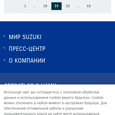
1
…
18
19
20
…
40
МИР SUZUKI
ПРЕСС-ЦЕНТР
О SUZUKI
ИСТОРИЯ SUZUKI
О КОМПАНИИ
НОВОСТИ
ПРОГРАММА ЛОЯЛЬНОСТИ
О КОМПАНИИ
ОПТОВЫЕ ПРОДАЖИ ЗАПЧАСТЕЙ
КОНТАКТЫ
СВЯЗАТЬСЯ С НАМИ
ЮРИДИЧЕСКАЯ ИНФОРМАЦИЯ
Используя сайт, вы соглашаетесь с политикой обработки
+7 (351) 220-13-99
данных и использованием cookies вашего браузера. Cookies
можно отключить в любой момент в настройках браузера. Для
OP_ALLIANCE@SATURN2.RU
обеспечения оптимальной работы и улучшения
пользовательского опыта на сайте могут использоваться